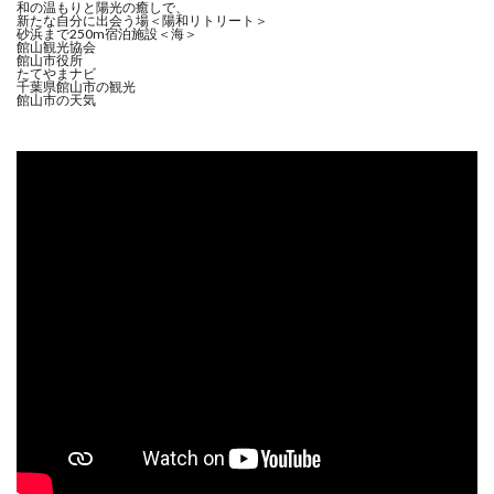
和の温もりと陽光の癒しで、
新たな自分に出会う場＜陽和リトリート＞
砂浜まで250m宿泊施設＜海＞
館山観光協会
館山市役所
たてやまナビ
千葉県館山市の観光
館山市の天気