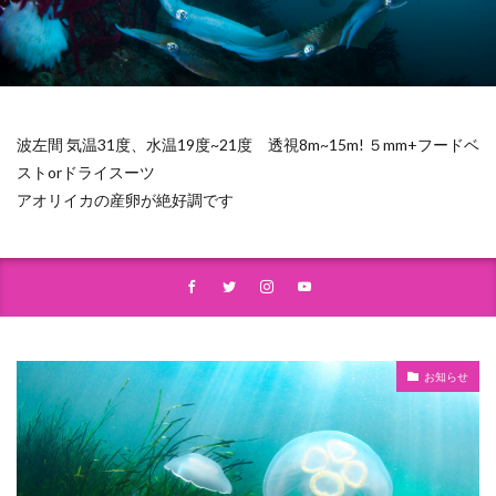
波左間 気温31度、水温19度~21度 透視8m~15m! ５mm+フードベ
ストorドライスーツ
アオリイカの産卵が絶好調です
お知らせ