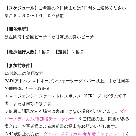
【スケジュール】
ご希望の２日間または3日間をご連絡ください
集合８：３０〜１６：００解散
【開催場所】
波左間海中公園ビーチまたは海況の良いビーチ
【最少催行人数】
1名様
【定員】
６名様
【参加前条件】
15歳以上の健康な方
PADIアドバンスドオープンウォーターダイバー以上、または同等
の他団体Cカード取得者
エマージェンシーファーストレスポンス（EFR）プログラム修了
者、または同等の修了者
※健康に問題がある場合は参加できない場合がございます。
ダイ
バーメディカル/参加者チェックシート
をご確認の上、問題がある
場合は、お医者様による診断書の提出をお願いいたします。
※45歳以上の方は、
ダイバーメディカル/参加者チェックシート
を