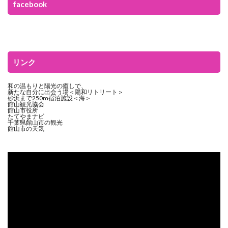
facebook
リンク
和の温もりと陽光の癒しで、
新たな自分に出会う場＜陽和リトリート＞
砂浜まで250m宿泊施設＜海＞
館山観光協会
館山市役所
たてやまナビ
千葉県館山市の観光
館山市の天気