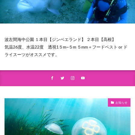
波左間海中公園 １本目【ジンベエランド】 ２本目【高根】
気温26度、水温22度 透視1５m~５m ５mm＋フードベスト or ド
ライスーツがオススメです。
お知らせ