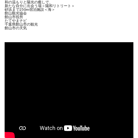
和の温もりと陽光の癒しで、
新たな自分に出会う場＜陽和リトリート＞
砂浜まで250m宿泊施設＜海＞
館山観光協会
館山市役所
たてやまナビ
千葉県館山市の観光
館山市の天気