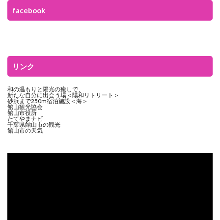
facebook
リンク
和の温もりと陽光の癒しで、
新たな自分に出会う場＜陽和リトリート＞
砂浜まで250m宿泊施設＜海＞
館山観光協会
館山市役所
たてやまナビ
千葉県館山市の観光
館山市の天気