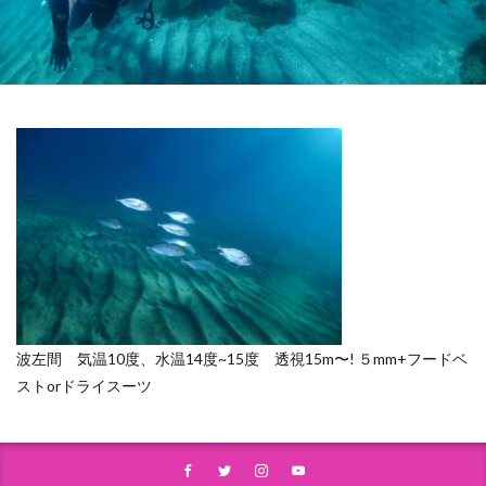
波左間 気温10度、水温14度~15度 透視15m〜! ５mm+フードベ
ストorドライスーツ