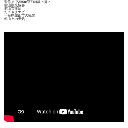
砂浜まで250m宿泊施設＜海＞
館山観光協会
館山市役所
たてやまナビ
千葉県館山市の観光
館山市の天気