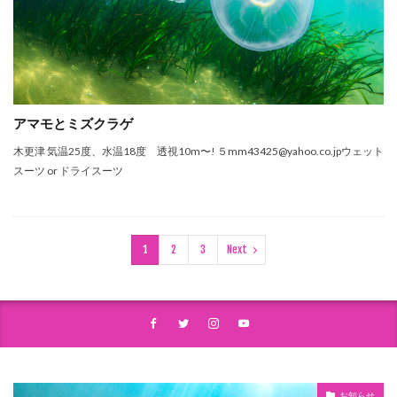
アマモとミズクラゲ
木更津 気温25度、水温18度 透視10m〜! ５mm43425@yahoo.co.jpウェット
スーツ or ドライスーツ
1
2
3
Next
お知らせ