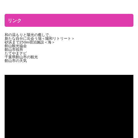
リンク
和の温もりと陽光の癒しで、
新たな自分に出会う場＜陽和リトリート＞
砂浜まで250m宿泊施設＜海＞
館山観光協会
館山市役所
たてやまナビ
千葉県館山市の観光
館山市の天気